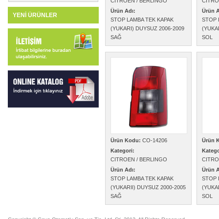
CITROEN / BERLINGO
CITRO
Ürün Adı:
Ürün A
YENİ ÜRÜNLER
STOP LAMBA TEK KAPAK
STOP 
(YUKARI) DUYSUZ 2006-2009
(YUKA
SAĞ
SOL
Ürün Kodu:
CO-14206
Ürün 
Kategori:
Katego
CITROEN / BERLINGO
CITRO
Ürün Adı:
Ürün A
STOP LAMBA TEK KAPAK
STOP 
(YUKARII) DUYSUZ 2000-2005
(YUKA
SAĞ
SOL