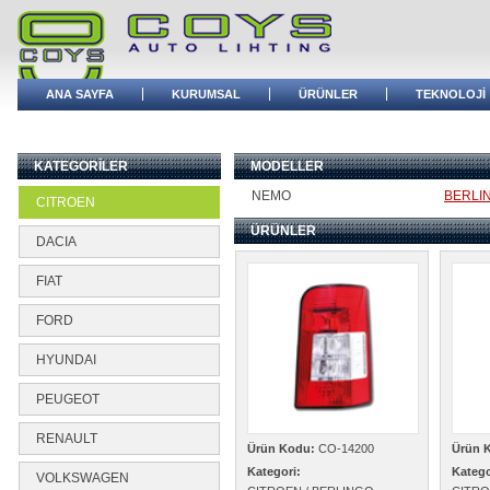
ANA SAYFA
KURUMSAL
ÜRÜNLER
TEKNOLOJİ
BAYİ GİRİŞİ
KATEGORİLER
MODELLER
NEMO
BERLI
CITROEN
ÜRÜNLER
DACIA
FIAT
FORD
HYUNDAI
PEUGEOT
RENAULT
Ürün Kodu:
CO-14200
Ürün 
Kategori:
Katego
VOLKSWAGEN