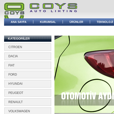
ANA SAYFA
KURUMSAL
ÜRÜNLER
TEKNOLOJİ
BAYİ GİRİŞİ
KATEGORİLER
CITROEN
DACIA
FIAT
FORD
HYUNDAI
PEUGEOT
RENAULT
VOLKSWAGEN